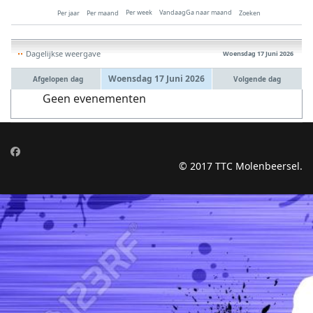
Per week
Vandaag
Ga naar maand
Per jaar
Per maand
Zoeken
Dagelijkse weergave
Woensdag 17 Juni 2026
Woensdag 17 Juni 2026
Afgelopen dag
Volgende dag
Geen evenementen
© 2017 TTC Molenbeersel.